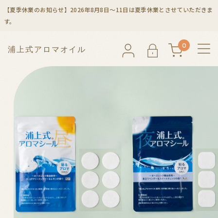
【夏季休業のお知らせ】2026年8月8日～11日は夏季休業とさせていただきま
す。
0
浦
上
式
ア
ロ
マ
オ
イ
ル