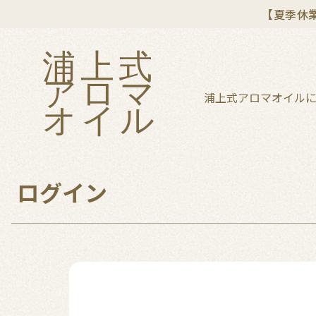
【夏季休業
浦
上
式
ア
ロ
マ
浦
上
式
ア
ロ
マ
オ
イ
ル
オ
イ
ル
ログイン