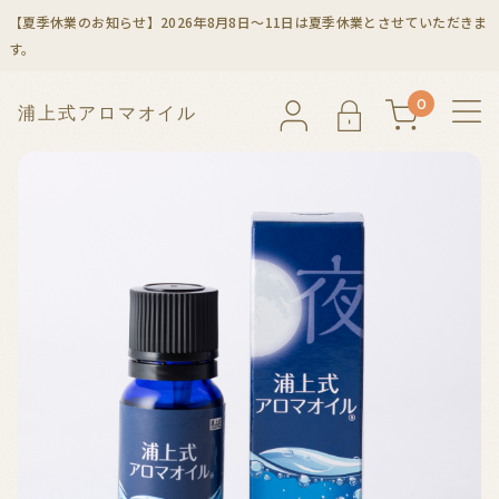
【夏季休業のお知らせ】2026年8月8日～11日は夏季休業とさせていただきま
す。
0
浦
上
式
ア
ロ
マ
オ
イ
ル