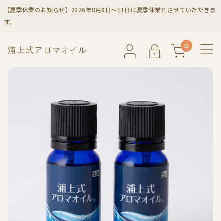
【夏季休業のお知らせ】2026年8月8日～11日は夏季休業とさせていただきま
す。
0
浦
上
式
ア
ロ
マ
オ
イ
ル