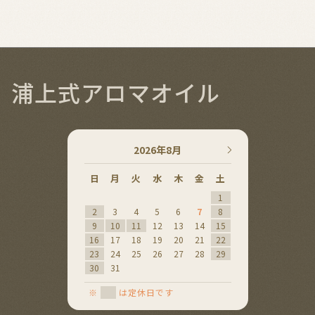
浦上式アロマオイル
2026年8月
2026年
日
月
火
水
木
金
土
日
月
火
水
1
1
2
2
3
4
5
6
7
8
6
7
8
9
9
10
11
12
13
14
15
13
14
15
16
16
17
18
19
20
21
22
20
21
22
23
23
24
25
26
27
28
29
27
28
29
30
30
31
※
は定休日です